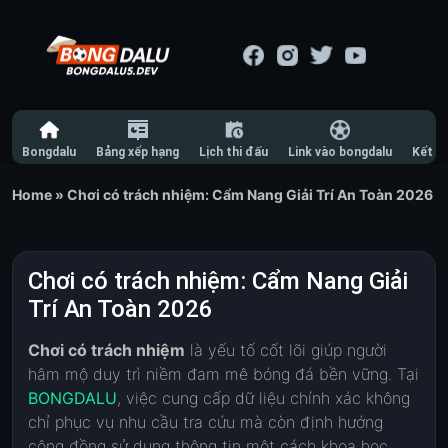
Bongdalu
Bảng xếp hạng
Lịch thi đấu
Link vào bongdalu
Kết q
Home
»
Chơi có trách nhiệm: Cẩm Nang Giải Trí An Toàn 2026
Chơi có trách nhiệm: Cẩm Nang Giải
Trí An Toàn 2026
Chơi có trách nhiệm
là yếu tố cốt lõi giúp người
hâm mộ duy trì niềm đam mê bóng đá bền vững. Tại
BONGDALU
, việc cung cấp dữ liệu chính xác không
chỉ phục vụ nhu cầu tra cứu mà còn định hướng
cộng đồng sử dụng thông tin một cách khoa học,