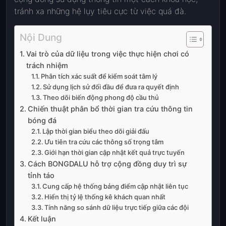
tránh xa những hệ lụy tiêu cực từ việc quá đà.
Nội Dung
Vai trò của dữ liệu trong việc thực hiện chơi có
trách nhiệm
Phân tích xác suất để kiểm soát tâm lý
Sử dụng lịch sử đối đầu để đưa ra quyết định
Theo dõi biến động phong độ cầu thủ
Chiến thuật phân bổ thời gian tra cứu thông tin
bóng đá
Lập thời gian biểu theo dõi giải đấu
Ưu tiên tra cứu các thông số trọng tâm
Giới hạn thời gian cập nhật kết quả trực tuyến
Cách BONGDALU hỗ trợ cộng đồng duy trì sự
tỉnh táo
Cung cấp hệ thống bảng điểm cập nhật liên tục
Hiển thị tỷ lệ thống kê khách quan nhất
Tính năng so sánh dữ liệu trực tiếp giữa các đội
Kết luận