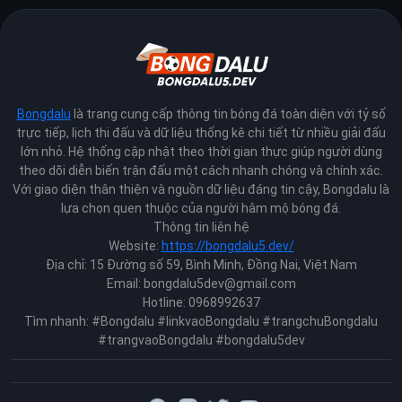
Bongdalu
là trang cung cấp thông tin bóng đá toàn diện với tỷ số
trực tiếp, lịch thi đấu và dữ liệu thống kê chi tiết từ nhiều giải đấu
lớn nhỏ. Hệ thống cập nhật theo thời gian thực giúp người dùng
theo dõi diễn biến trận đấu một cách nhanh chóng và chính xác.
Với giao diện thân thiện và nguồn dữ liệu đáng tin cậy, Bongdalu là
lựa chọn quen thuộc của người hâm mộ bóng đá.
Thông tin liên hệ
Website:
https://bongdalu5.dev/
Địa chỉ: 15 Đường số 59, Bình Minh, Đồng Nai, Việt Nam
Email:
bongdalu5dev@gmail.com
Hotline: 0968992637
Tìm nhanh: #Bongdalu #linkvaoBongdalu #trangchuBongdalu
#trangvaoBongdalu #bongdalu5dev