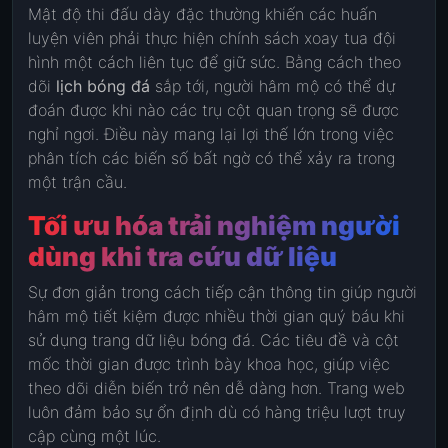
Mật độ thi đấu dày đặc thường khiến các huấn
luyện viên phải thực hiện chính sách xoay tua đội
hình một cách liên tục để giữ sức. Bằng cách theo
dõi
lịch bóng đá
sắp tới, người hâm mộ có thể dự
đoán được khi nào các trụ cột quan trọng sẽ được
nghỉ ngơi. Điều này mang lại lợi thế lớn trong việc
phân tích các biến số bất ngờ có thể xảy ra trong
một trận cầu.
Tối ưu hóa trải nghiệm người
dùng khi tra cứu dữ liệu
Sự đơn giản trong cách tiếp cận thông tin giúp người
hâm mộ tiết kiệm được nhiều thời gian quý báu khi
sử dụng trang dữ liệu bóng đá. Các tiêu đề và cột
mốc thời gian được trình bày khoa học, giúp việc
theo dõi diễn biến trở nên dễ dàng hơn. Trang web
luôn đảm bảo sự ổn định dù có hàng triệu lượt truy
cập cùng một lúc.