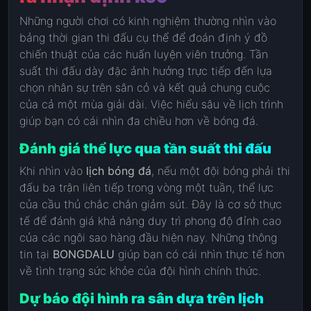
Những người chơi có kinh nghiệm thường nhìn vào
bảng thời gian thi đấu cụ thể để đoán định ý đồ
chiến thuật của các huấn luyện viên trưởng. Tần
suất thi đấu dày đặc ảnh hưởng trực tiếp đến lựa
chọn nhân sự trên sân cỏ và kết quả chung cuộc
của cả một mùa giải dài. Việc hiểu sâu về lịch trình
giúp bạn có cái nhìn đa chiều hơn về bóng đá.
Đánh giá thể lực qua tần suất thi đấu
Khi nhìn vào
lịch bóng đá
, nếu một đội bóng phải thi
đấu ba trận liên tiếp trong vòng một tuần, thể lực
của cầu thủ chắc chắn giảm sút. Đây là cơ sở thực
tế để đánh giá khả năng duy trì phong độ đỉnh cao
của các ngôi sao hàng đầu hiện nay. Những thông
tin tại
BONGDALU
giúp bạn có cái nhìn thực tế hơn
về tình trạng sức khỏe của đội hình chính thức.
Dự báo đội hình ra sân dựa trên lịch