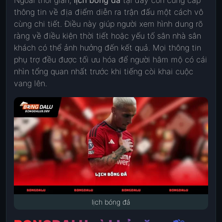
Ngoài thời gian,
lịch bóng đá
tại đây còn cung cấp
thông tin về địa điểm diễn ra trận đấu một cách vô
cùng chi tiết. Điều này giúp người xem hình dung rõ
ràng về điều kiện thời tiết hoặc yếu tố sân nhà sân
khách có thể ảnh hưởng đến kết quả. Mọi thông tin
phụ trợ đều được tối ưu hóa để người hâm mộ có cái
nhìn tổng quan nhất trước khi tiếng còi khai cuộc
vang lên.
lịch bóng đá