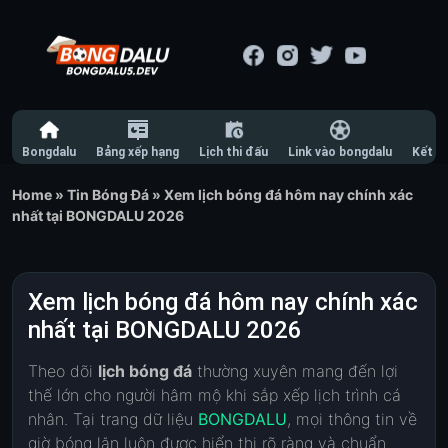
Bongdalu
Bảng xếp hạng
Lịch thi đấu
Link vào bongdalu
Kết q
Home
»
Tin Bóng Đá
»
Xem lịch bóng đá hôm nay chính xác
nhất tại BONGDALU 2026
Xem lịch bóng đá hôm nay chính xác
nhất tại BONGDALU 2026
Theo dõi
lịch bóng đá
thường xuyên mang đến lợi
thế lớn cho người hâm mộ khi sắp xếp lịch trình cá
nhân. Tại trang dữ liệu
BONGDALU
, mọi thông tin về
giờ bóng lăn luôn được hiển thị rõ ràng và chuẩn