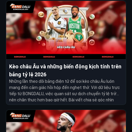
Kèo châu Âu và những biến động kịch tính trên
bảng tỷ lệ 2026
Những lần theo dõi bảng điện tử để soi kèo châu Âu luôn
mang đến cảm giác hồi hộp đến nghẹt thở. Với dữ liệu trực
tiếp từ BONGDALU, việc quan sát sự dịch chuyển tỷ lệ trở
nên chân thực hơn bao giờ hết. Bài viết chia sẻ góc nhìn
thực tế về cách […]