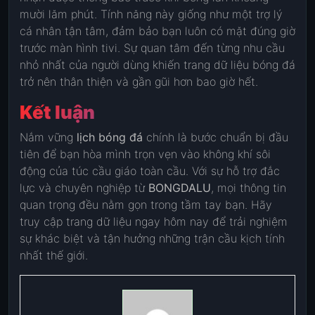
mười lăm phút. Tính năng này giống như một trợ lý
cá nhân tận tâm, đảm bảo bạn luôn có mặt đúng giờ
trước màn hình tivi. Sự quan tâm đến từng nhu cầu
nhỏ nhất của người dùng khiến trang dữ liệu bóng đá
trở nên thân thiện và gần gũi hơn bao giờ hết.
Kết luận
Nắm vững
lịch bóng đá
chính là bước chuẩn bị đầu
tiên để bạn hòa mình trọn vẹn vào không khí sôi
động của túc cầu giáo toàn cầu. Với sự hỗ trợ đắc
lực và chuyên nghiệp từ
BONGDALU
, mọi thông tin
quan trọng đều nằm gọn trong tầm tay bạn. Hãy
truy cập trang dữ liệu ngay hôm nay để trải nghiệm
sự khác biệt và tận hưởng những trận cầu kịch tính
nhất thế giới.