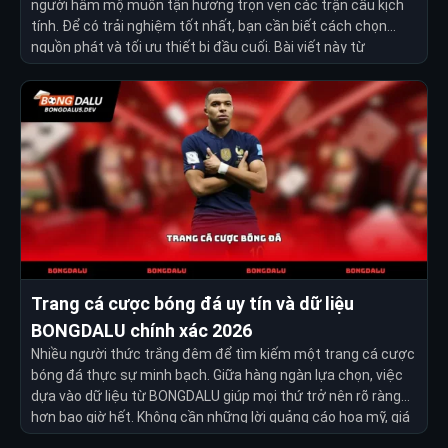
người hâm mộ muốn tận hưởng trọn vẹn các trận cầu kịch
tính. Để có trải nghiệm tốt nhất, bạn cần biết cách chọn
nguồn phát và tối ưu thiết bị đầu cuối. Bài viết này từ
BONGDALU sẽ chia sẻ […]
Trang cá cược bóng đá uy tín và dữ liệu
BONGDALU chính xác 2026
Nhiều người thức trắng đêm để tìm kiếm một trang cá cược
bóng đá thực sự minh bạch. Giữa hàng ngàn lựa chọn, việc
dựa vào dữ liệu từ BONGDALU giúp mọi thứ trở nên rõ ràng
hơn bao giờ hết. Không cần những lời quảng cáo hoa mỹ, giá
trị nằm ở những con […]