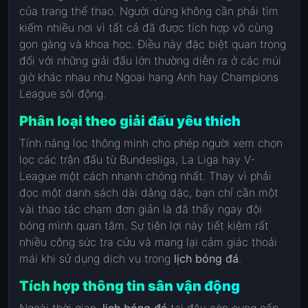
của trang thể thao. Người dùng không cần phải tìm
kiếm nhiều nơi vì tất cả đã được tích hợp vô cùng
gọn gàng và khoa học. Điều này đặc biệt quan trọng
đối với những giải đấu lớn thường diễn ra ở các múi
giờ khác nhau như Ngoại hạng Anh hay Champions
League sôi động.
Phân loại theo giải đấu yêu thích
Tính năng lọc thông minh cho phép người xem chọn
lọc các trận đấu từ Bundesliga, La Liga hay V-
League một cách nhanh chóng nhất. Thay vì phải
đọc một danh sách dài dằng dặc, bạn chỉ cần một
vài thao tác chạm đơn giản là đã thấy ngay đội
bóng mình quan tâm. Sự tiện lợi này tiết kiệm rất
nhiều công sức tra cứu và mang lại cảm giác thoải
mái khi sử dụng dịch vụ trong
lịch bóng đá
.
Tích hợp thông tin sân vận động