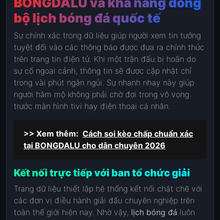
BONGDALU và khả năng đồng
bộ lịch bóng đá quốc tế
Sự chính xác trong dữ liệu giúp người xem tin tưởng
tuyệt đối vào các thông báo được đưa ra chính thức
trên trang tin điện tử. Khi một trận đấu bị hoãn do
sự cố ngoại cảnh, thông tin sẽ được cập nhật chỉ
trong vài phút ngắn ngủi. Sự nhanh nhạy này giúp
người hâm mộ không phải chờ đợi trong vô vọng
trước màn hình tivi hay điện thoại cá nhân.
>> Xem thêm:
Cách soi kèo chấp chuẩn xác
tại BONGDALU cho dân chuyên 2026
Kết nối trực tiếp với ban tổ chức giải
Trang dữ liệu thiết lập hệ thống kết nối chặt chẽ với
các đơn vị điều hành giải đấu chuyên nghiệp trên
toàn thế giới hiện nay. Nhờ vậy,
lịch bóng đá
luôn