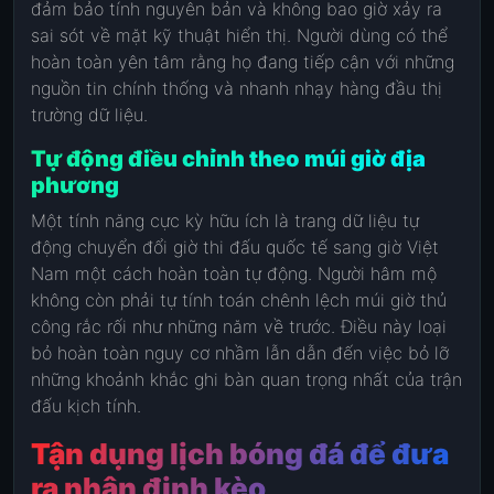
đảm bảo tính nguyên bản và không bao giờ xảy ra
sai sót về mặt kỹ thuật hiển thị. Người dùng có thể
hoàn toàn yên tâm rằng họ đang tiếp cận với những
nguồn tin chính thống và nhanh nhạy hàng đầu thị
trường dữ liệu.
Tự động điều chỉnh theo múi giờ địa
phương
Một tính năng cực kỳ hữu ích là trang dữ liệu tự
động chuyển đổi giờ thi đấu quốc tế sang giờ Việt
Nam một cách hoàn toàn tự động. Người hâm mộ
không còn phải tự tính toán chênh lệch múi giờ thủ
công rắc rối như những năm về trước. Điều này loại
bỏ hoàn toàn nguy cơ nhầm lẫn dẫn đến việc bỏ lỡ
những khoảnh khắc ghi bàn quan trọng nhất của trận
đấu kịch tính.
Tận dụng lịch bóng đá để đưa
ra nhận định kèo