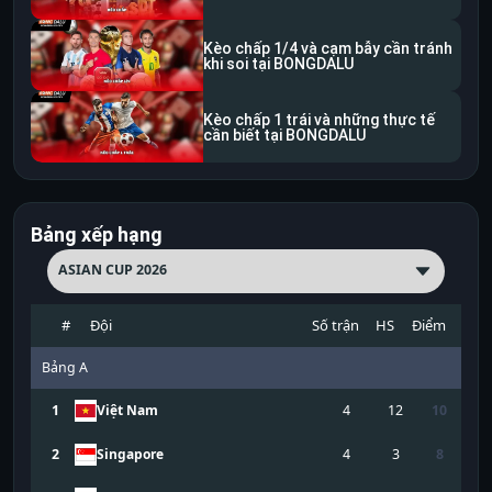
Kèo chấp 1/4 và cạm bẫy cần tránh
khi soi tại BONGDALU
Kèo chấp 1 trái và những thực tế
cần biết tại BONGDALU
Bảng xếp hạng
ASIAN CUP 2026
#
Đội
Số trận
HS
Điểm
Bảng
A
1
Việt Nam
4
12
10
2
Singapore
4
3
8