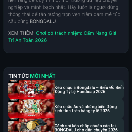
nền tảng để duy trì một môi trường dữ liệu chuyên
nghiệp và minh bạch nhất. Hãy luôn là người dùng
thông thái để tận hưởng trọn vẹn niềm đam mê túc
cầu cùng
BONGDALU
.
XEM THÊM:
Chơi có trách nhiệm: Cẩm Nang Giải
Trí An Toàn 2026
TIN TỨC
MỚI NHẤT
Kèo châu á Bongdalu – Biểu Đồ Biến
Động Tỷ Lệ Handicap 2026
Kèo châu Âu và những biến động
kịch tính trên bảng tỷ lệ 2026
Cách soi kèo chấp chuẩn xác tại
BONGDALU cho dân chuyên 2026