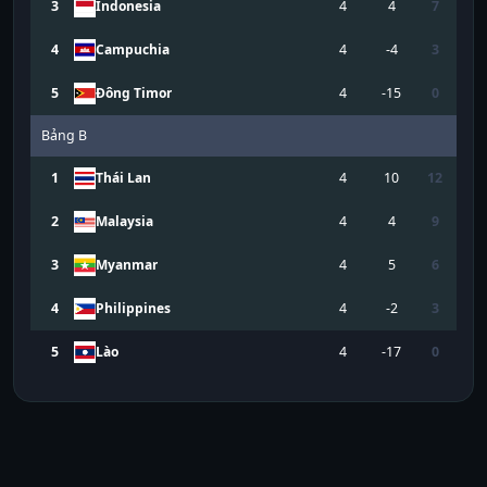
3
Indonesia
4
4
7
4
Campuchia
4
-4
3
5
Đông Timor
4
-15
0
Bảng
B
1
Thái Lan
4
10
12
2
Malaysia
4
4
9
3
Myanmar
4
5
6
4
Philippines
4
-2
3
5
Lào
4
-17
0