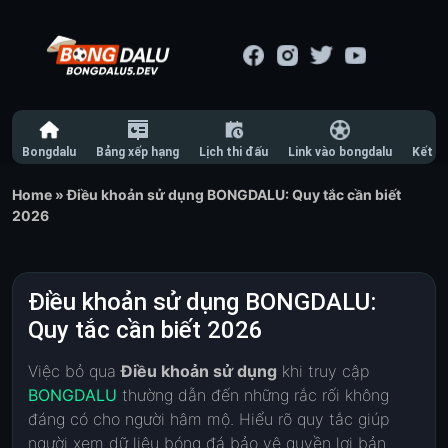
Bongdalu
Bảng xếp hạng
Lịch thi đấu
Link vào bongdalu
Kết q
Home
»
Điều khoản sử dụng BONGDALU: Quy tắc cần biết
2026
Điều khoản sử dụng BONGDALU:
Quy tắc cần biết 2026
Việc bỏ qua
Điều khoản sử dụng
khi truy cập
BONGDALU
thường dẫn đến những rắc rối không
đáng có cho người hâm mộ. Hiểu rõ quy tắc giúp
người xem dữ liệu bóng đá bảo vệ quyền lợi bản