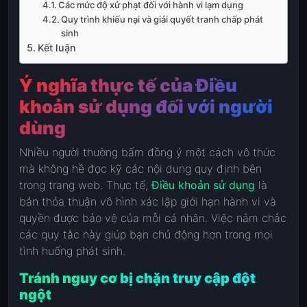
Các mức độ xử phạt đối với hành vi lạm dụng
Quy trình khiếu nại và giải quyết tranh chấp phát
sinh
Kết luận
Ý nghĩa thực tế của Điều
khoản sử dụng đối với người
dùng
Nhiều người thường bấm đồng ý một cách vô thức
mà không hề đọc kỹ các nội dung quy định bên
trong trang web. Thực tế,
Điều khoản sử dụng
là
bản thỏa thuận vô hình xác lập giới hạn hành vi và
quyền được bảo vệ của mỗi cá nhân. Việc nắm chắc
các quy tắc này giúp bạn chủ động hơn trong mọi
tình huống phát sinh.
Tránh nguy cơ bị chặn truy cập đột
ngột