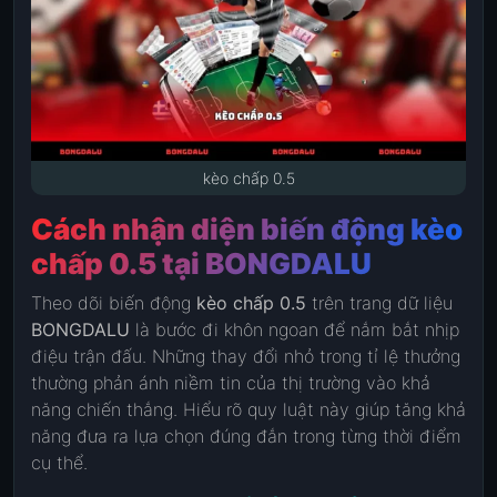
kèo chấp 0.5
Cách nhận diện biến động kèo
chấp 0.5 tại BONGDALU
Theo dõi biến động
kèo chấp 0.5
trên trang dữ liệu
BONGDALU
là bước đi khôn ngoan để nắm bắt nhịp
điệu trận đấu. Những thay đổi nhỏ trong tỉ lệ thưởng
thường phản ánh niềm tin của thị trường vào khả
năng chiến thắng. Hiểu rõ quy luật này giúp tăng khả
năng đưa ra lựa chọn đúng đắn trong từng thời điểm
cụ thể.