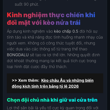
suốt 90 phút.
Kinh nghiệm thực chiến khi
đối mặt với kèo nửa trái
Áp dụng kinh nghiệm vào
kèo chấp 0.5
đòi hỏi sự
tỉnh táo và khả năng đọc tình huống nhanh nhạy của
người xem. Không có công thức tuyệt đối, nhưng
việc dựa vào các thông số từ trang thể thao
BONGDALU
sẽ tạo ra lợi thế lớn. Những quyết định
dứt khoát thường mang lại kết quả tích cực trong
loại hình đặt cược đầy thử thách.
>> Xem thêm:
Kèo châu Âu và những biến
động kịch tính trên bảng tỷ lệ 2026
Chọn đội chủ nhà khi giữ vai cửa trên
Lợi thế sân bãi là yếu tố cực kỳ quan trọng đối với