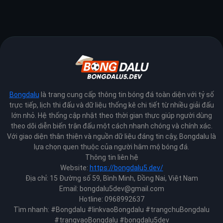
Bongdalu
là trang cung cấp thông tin bóng đá toàn diện với tỷ số
trực tiếp, lịch thi đấu và dữ liệu thống kê chi tiết từ nhiều giải đấu
lớn nhỏ. Hệ thống cập nhật theo thời gian thực giúp người dùng
theo dõi diễn biến trận đấu một cách nhanh chóng và chính xác.
Với giao diện thân thiện và nguồn dữ liệu đáng tin cậy, Bongdalu là
lựa chọn quen thuộc của người hâm mộ bóng đá.
Thông tin liên hệ
Website:
https://bongdalu5.dev/
Địa chỉ: 15 Đường số 59, Bình Minh, Đồng Nai, Việt Nam
Email:
bongdalu5dev@gmail.com
Hotline: 0968992637
Tìm nhanh: #Bongdalu #linkvaoBongdalu #trangchuBongdalu
#trangvaoBongdalu #bongdalu5dev