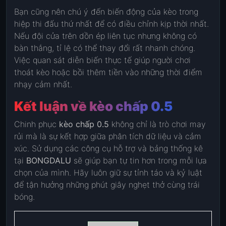
Bạn cũng nên chú ý đến biến động của kèo trong
hiệp thi đấu thứ nhất để có điều chỉnh kịp thời nhất.
Nếu đội cửa trên dồn ép liên tục nhưng không có
bàn thắng, tỉ lệ có thể thay đổi rất nhanh chóng.
Việc quan sát diễn biến thực tế giúp người chơi
thoát kèo hoặc bồi thêm tiền vào những thời điểm
nhạy cảm nhất.
Kết luận về kèo chấp 0.5
Chinh phục
kèo chấp 0.5
không chỉ là trò chơi may
rủi mà là sự kết hợp giữa phân tích dữ liệu và cảm
xúc. Sử dụng các công cụ hỗ trợ và bảng thống kê
tại
BONGDALU
sẽ giúp bạn tự tin hơn trong mỗi lựa
chọn của mình. Hãy luôn giữ sự tỉnh táo và kỷ luật
để tận hưởng những phút giây nghẹt thở cùng trái
bóng.