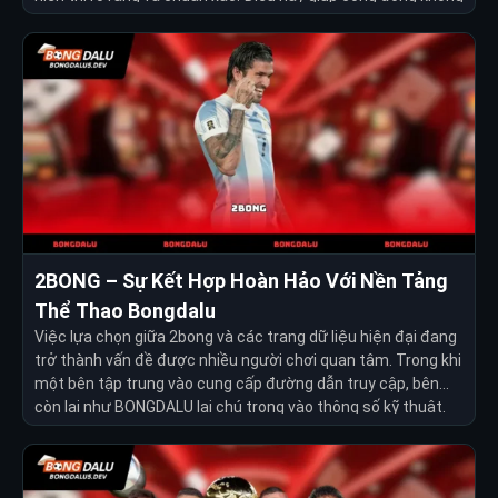
bao giờ bỏ lỡ những […]
2BONG – Sự Kết Hợp Hoàn Hảo Với Nền Tảng
Thể Thao Bongdalu
Việc lựa chọn giữa 2bong và các trang dữ liệu hiện đại đang
trở thành vấn đề được nhiều người chơi quan tâm. Trong khi
một bên tập trung vào cung cấp đường dẫn truy cập, bên
còn lại như BONGDALU lại chú trọng vào thông số kỹ thuật.
Bài viết này sẽ phân tích […]