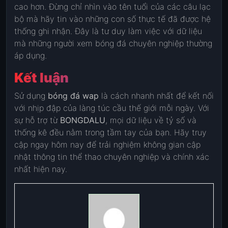
cao hơn. Đừng chỉ nhìn vào tên tuổi của các câu lạc
bộ mà hãy tin vào những con số thực tế đã được hệ
thống ghi nhận. Đây là tư duy làm việc với dữ liệu
mà những người xem bóng đá chuyên nghiệp thường
áp dụng.
Kết luận
Sử dụng
bóng đá wap
là cách nhanh nhất để kết nối
với nhịp đập của làng túc cầu thế giới mỗi ngày. Với
sự hỗ trợ từ
BONGDALU
, mọi dữ liệu về tỷ số và
thống kê đều nằm trong tầm tay của bạn. Hãy truy
cập ngay hôm nay để trải nghiệm không gian cập
nhật thông tin thể thao chuyên nghiệp và chính xác
nhất hiện nay.