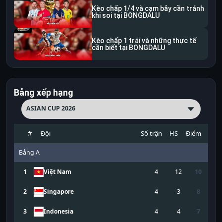
Kèo chấp 1/4 và cạm bẫy cần tránh
khi soi tại BONGDALU
Kèo chấp 1 trái và những thực tế
cần biết tại BONGDALU
Bảng xếp hạng
ASIAN CUP 2026
#
Đội
Số trận
HS
Điểm
Bảng
A
1
Việt Nam
4
12
10
2
Singapore
4
3
8
3
Indonesia
4
4
7