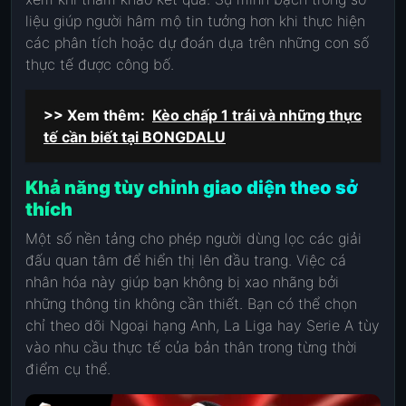
liệu giúp người hâm mộ tin tưởng hơn khi thực hiện
các phân tích hoặc dự đoán dựa trên những con số
thực tế được công bố.
>> Xem thêm:
Kèo chấp 1 trái và những thực
tế cần biết tại BONGDALU
Khả năng tùy chỉnh giao diện theo sở
thích
Một số nền tảng cho phép người dùng lọc các giải
đấu quan tâm để hiển thị lên đầu trang. Việc cá
nhân hóa này giúp bạn không bị xao nhãng bởi
những thông tin không cần thiết. Bạn có thể chọn
chỉ theo dõi Ngoại hạng Anh, La Liga hay Serie A tùy
vào nhu cầu thực tế của bản thân trong từng thời
điểm cụ thể.