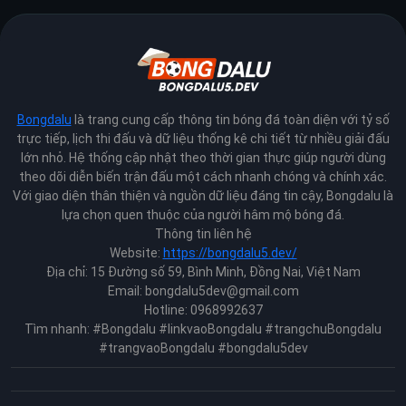
Bongdalu
là trang cung cấp thông tin bóng đá toàn diện với tỷ số
trực tiếp, lịch thi đấu và dữ liệu thống kê chi tiết từ nhiều giải đấu
lớn nhỏ. Hệ thống cập nhật theo thời gian thực giúp người dùng
theo dõi diễn biến trận đấu một cách nhanh chóng và chính xác.
Với giao diện thân thiện và nguồn dữ liệu đáng tin cậy, Bongdalu là
lựa chọn quen thuộc của người hâm mộ bóng đá.
Thông tin liên hệ
Website:
https://bongdalu5.dev/
Địa chỉ: 15 Đường số 59, Bình Minh, Đồng Nai, Việt Nam
Email:
bongdalu5dev@gmail.com
Hotline: 0968992637
Tìm nhanh: #Bongdalu #linkvaoBongdalu #trangchuBongdalu
#trangvaoBongdalu #bongdalu5dev