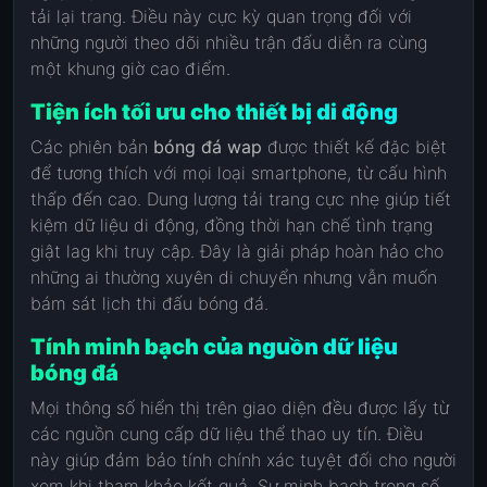
tải lại trang. Điều này cực kỳ quan trọng đối với
những người theo dõi nhiều trận đấu diễn ra cùng
một khung giờ cao điểm.
Tiện ích tối ưu cho thiết bị di động
Các phiên bản
bóng đá wap
được thiết kế đặc biệt
để tương thích với mọi loại smartphone, từ cấu hình
thấp đến cao. Dung lượng tải trang cực nhẹ giúp tiết
kiệm dữ liệu di động, đồng thời hạn chế tình trạng
giật lag khi truy cập. Đây là giải pháp hoàn hảo cho
những ai thường xuyên di chuyển nhưng vẫn muốn
bám sát lịch thi đấu bóng đá.
Tính minh bạch của nguồn dữ liệu
bóng đá
Mọi thông số hiển thị trên giao diện đều được lấy từ
các nguồn cung cấp dữ liệu thể thao uy tín. Điều
này giúp đảm bảo tính chính xác tuyệt đối cho người
xem khi tham khảo kết quả. Sự minh bạch trong số